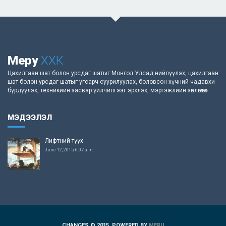
Меру
ХХК
Цахилгаан шат болон урсдаг шатыг Монгол Улсад нийлүүлэх, цахилгаан
шат болон урсдаг шатыг угсарч суурилуулах, боловсон хүчний чадавхи
бүрдүүлэх, техникийн засвар үйлчилгээг эрхлэх, мэргэжлийн зөвлөгөө өгөх
МЭДЭЭЛЭЛ
Лифтний түүх
June 12, 2015, 6:07 a.m.
CHANGES © 2015. POWERED BY
MERU