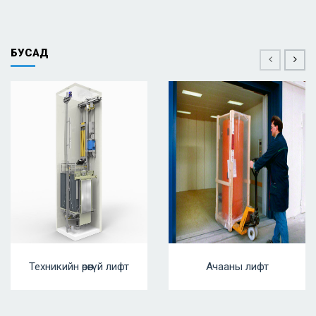
БУСАД
Техникийн өрөөгүй лифт
Ачааны лифт