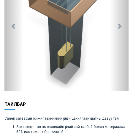
ТАЙЛБАР
Canen загварын жижиг техникийн өрөөтэй цахилгаан шатны давуу тал:
Захиалагч тал нь техникийн өрөөний зай талбай болон материалаа
50%-иар хэмнэх боломжтой.