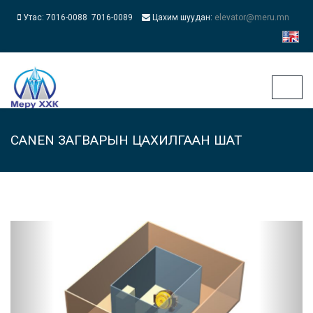
Утас: 7016-0088 7016-0089
Цахим шуудан:
elevator@meru.mn
Toggle
naviga
CANEN ЗАГВАРЫН ЦАХИЛГААН ШАТ