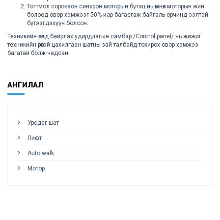
Тогтмол соронзон синхрон моторын бүтэц нь өмнөх моторын жин
болоод овор хэмжээг 50%-иар багасгаж байгаль орчинд ээлтэй
бүтээгдэхүүн болсон.
Техникийн өрөөнд байрлах удирдлагын самбар /Control panel/ нь жижиг
техникийн өрөөтэй цахилгаан шатны зай талбайд тохирох овор хэмжээ
багатай болж чадсан.
АНГИЛАЛ
Урсдаг шат
Лифт
Auto walk
Мотор