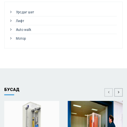
Урсдаг шат
Лифт
Auto walk
Мотор
БУСАД