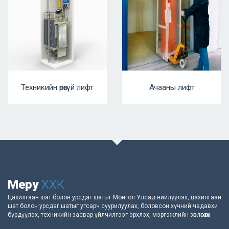
Техникийн өрөөгүй лифт
Ачааны лифт
Меру
ХХК
Цахилгаан шат болон урсдаг шатыг Монгол Улсад нийлүүлэх, цахилгаан
шат болон урсдаг шатыг угсарч суурилуулах, боловсон хүчний чадавхи
бүрдүүлэх, техникийн засвар үйлчилгээг эрхлэх, мэргэжлийн зөвлөгөө өгөх