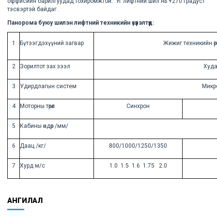
оффисийн барилгуудад тохиромжтой. Уг лифтний шил нь +270 градуст
тэсвэртэй байдаг.
Панорома буюу шилэн лифтний техникийн үзүүлэлтүүд:
1
Бүтээгдэхүүний загвар
Жижиг техникийн өрө
2
Зорилтот зах зээл
Худа
3
Удирдлагын систем
Микро
4
Моторны төрөл
Синхрон
5
Кабины өндөр /мм/
6
Даац /кг/
800/1000/1250/1350
7
Хурд м/с
1.0 1.5 1.6 1.75 2.0
АНГИЛАЛ