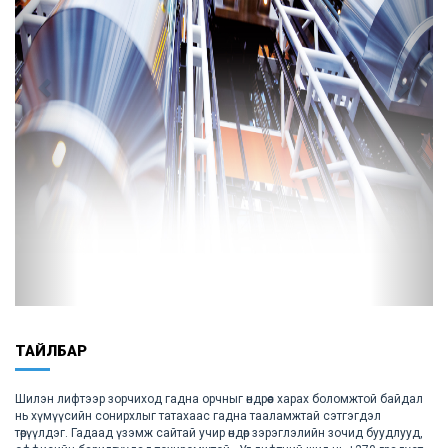
ТАЙЛБАР
Шилэн лифтээр зорчиход гадна орчныг өндрөөс харах боломжтой байдал
нь хүмүүсийн сонирхлыг татахаас гадна тааламжтай сэтгэгдэл
төрүүлдэг. Гадаад үзэмж сайтай учир өндөр зэрэглэлийн зочид буудлууд,