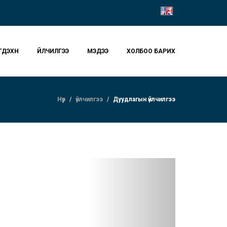
ГДЭХҮҮН
ҮЙЛЧИЛГЭЭ
МЭДЭЭ
ХОЛБОО БАРИХ
Нүүр
үйлчилгээ
Дуудлагын үйлчилгээ