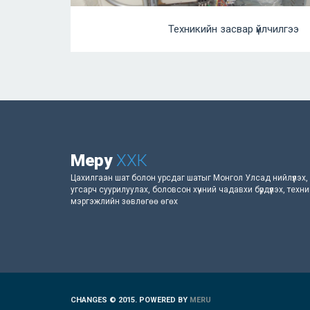
Техникийн засвар үйлчилгээ
Меру
ХХК
Цахилгаан шат болон урсдаг шатыг Монгол Улсад нийлүүлэх,
угсарч суурилуулах, боловсон хүчний чадавхи бүрдүүлэх, техн
мэргэжлийн зөвлөгөө өгөх
CHANGES © 2015. POWERED BY
MERU