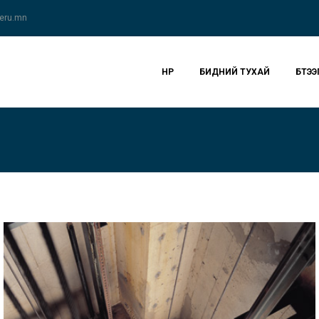
eru.mn
НҮҮР
БИДНИЙ ТУХАЙ
БҮТЭЭ