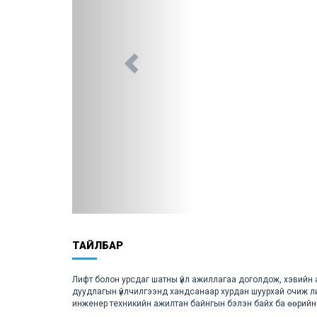
ТАЙЛБАР
Лифт болон урсдаг шатны үйл ажиллагаа доголдож, хэвийн
дуудлагын үйлчилгээнд хандсанаар хурдан шуурхай очиж 
инженер техникийн ажилтан байнгын бэлэн байх ба өөрийн 