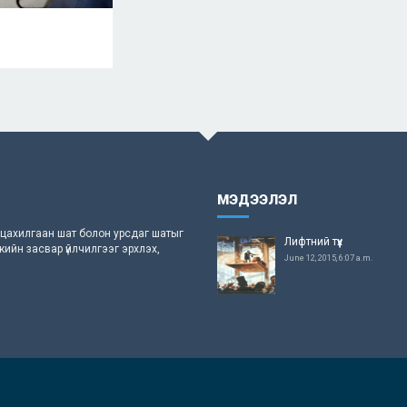
МЭДЭЭЛЭЛ
 цахилгаан шат болон урсдаг шатыг
Лифтний түүх
икийн засвар үйлчилгээг эрхлэх,
June 12, 2015, 6:07 a.m.