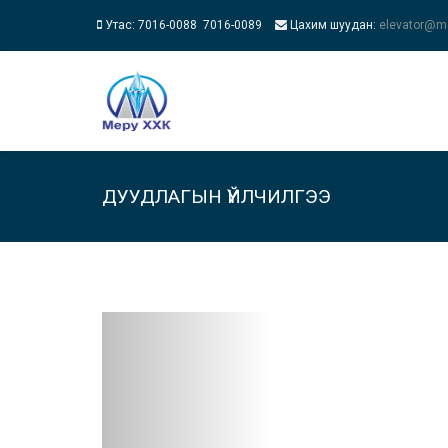
Утас: 7016-0088 7016-0089
Цахим шуудан:
elevator@m
ДУУДЛАГЫН ҮЙЛЧИЛГЭЭ