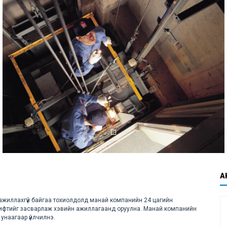
А
 ажиллахгүй байгаа тохиолдолд манай компанийн 24 цагийн
лифтийг засварлаж хэвийн ажиллагаанд оруулна. Манай компанийн
унаагаар үйлчилнэ.